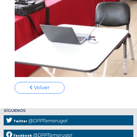
Volver
SÍGUENOS
@DPPTamarugal
Twitter
@DPPTamarugal
Facebook