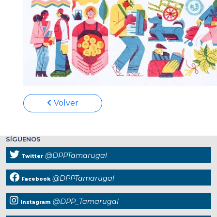
Volver
SÍGUENOS
@DPPTamarugal
Twitter
@DPPTamarugal
Facebook
@DPP_Tamarugal
Instagram