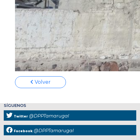
Volver
SÍGUENOS
@DPPTamarugal
Twitter
@DPPTamarugal
Facebook