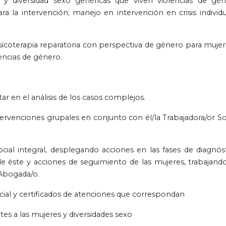
 y diversidad sexo genéricas que viven violencias de gén
a la intervención; manejo en intervención en crisis individu
icoterapia reparatoria con perspectiva de género para mujer
encias de género.
ar en el análisis de los casos complejos.
tervenciones grupales en conjunto con él/la Trabajadora/or Soc
ial integral, desplegando acciones en las fases de diagnóst
 de éste y acciones de seguimiento de las mujeres, trabajand
l Abogada/o.
cial y certificados de atenciones que correspondan
ntes a las mujeres y diversidades sexo