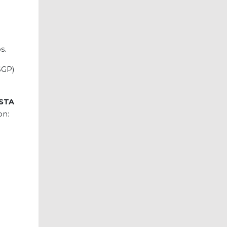
s.
SGP)
STA
on: