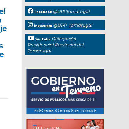
el
@DPPTamarugal
Facebook
a
@DPP_Tamarugal
Instagram
je
Delegación
YouTube
s
Presidencial Provincial del
Tamarugal
de