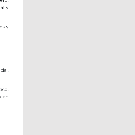
ero,
al y
es y
ial,
ico,
o en